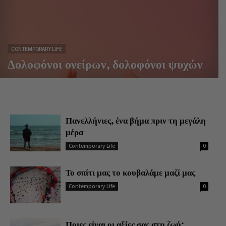
CONTEMPORARY LIFE
Δολοφόνοι ονείρων, δολοφόνοι ψυχών
Πανελλήνιες, ένα βήμα πριν τη μεγάλη
μέρα
Contemporary Life
0
Το σπίτι μας το κουβαλάμε μαζί μας
Contemporary Life
0
Ποιες είναι οι αξίες σας στη ζωή;