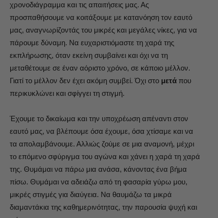
χρονοδιάγραμμα και τις απαιτήσεις μας. Ας
προσπαθήσουμε να κοιτάξουμε με κατανόηση τον εαυτό
μας, αναγνωρίζοντάς του μικρές και μεγάλες νίκες, για να
πάρουμε δύναμη. Να ευχαριστιόμαστε τη χαρά της
εκπλήρωσης, όταν εκείνη συμβαίνει και όχι να τη
μεταθέτουμε σε έναν αόριστο χρόνο, σε κάποιο μέλλον.
Γιατί το μέλλον δεν έχει ακόμη συμβεί. Όχι στο
μετά
που
περικυκλώνει και σφίγγει τη στιγμή.
Έχουμε το δικαίωμα και την υποχρέωση απέναντι στον
εαυτό μας, να βλέπουμε όσα έχουμε, όσα χτίσαμε και να
τα απολαμβάνουμε. Αλλιώς ζούμε σε μια αναμονή, μέχρι
το επόμενο σφύριγμα του αγώνα και χάνει η χαρά τη χαρά
της. Θυμάμαι να πάρω μια ανάσα, κάνοντας ένα βήμα
πίσω. Θυμάμαι να αδειάζω από τη φασαρία γύρω μου,
μικρές στιγμές για διαύγεια. Να θαυμάζω τα μικρά
διαμαντάκια της καθημερινότητας, την παρουσία ψυχή και