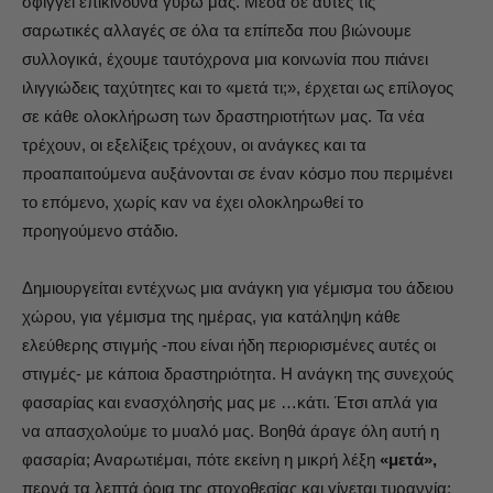
σφίγγει επικίνδυνα γύρω μας. Μέσα σε αυτές τις
σαρωτικές αλλαγές σε όλα τα επίπεδα που βιώνουμε
συλλογικά, έχουμε ταυτόχρονα μια κοινωνία που πιάνει
ιλιγγιώδεις ταχύτητες και το «μετά τι;», έρχεται ως επίλογος
σε κάθε ολοκλήρωση των δραστηριοτήτων μας. Τα νέα
τρέχουν, οι εξελίξεις τρέχουν, οι ανάγκες και τα
προαπαιτούμενα αυξάνονται σε έναν κόσμο που περιμένει
το επόμενο, χωρίς καν να έχει ολοκληρωθεί το
προηγούμενο στάδιο.
Δημιουργείται εντέχνως μια ανάγκη για γέμισμα του άδειου
χώρου, για γέμισμα της ημέρας, για κατάληψη κάθε
ελεύθερης στιγμής -που είναι ήδη περιορισμένες αυτές οι
στιγμές- με κάποια δραστηριότητα. Η ανάγκη της συνεχούς
φασαρίας και ενασχόλησής μας με …κάτι. Έτσι απλά για
να απασχολούμε το μυαλό μας. Βοηθά άραγε όλη αυτή η
φασαρία; Αναρωτιέμαι, πότε εκείνη η μικρή λέξη
«μετά»,
περνά τα λεπτά όρια της στοχοθεσίας και γίνεται τυραννία;