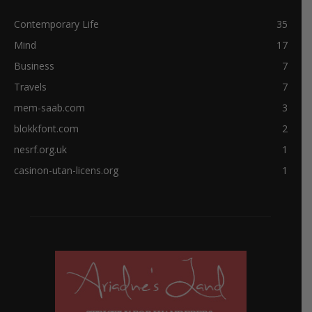
Contemporary Life
35
Mind
17
Business
7
Travels
7
mem-saab.com
3
blokkfont.com
2
nesrf.org.uk
1
casinon-utan-licens.org
1