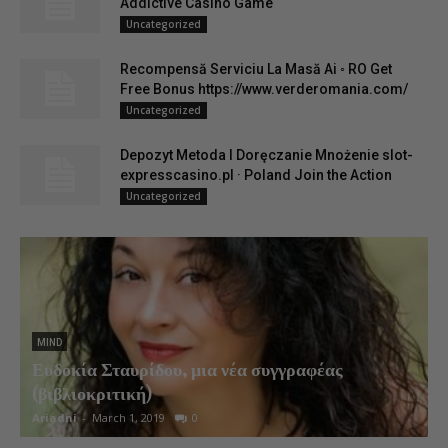
Addictive Casino Game
Uncategorized
Recompensă Serviciu La Masă Ai ◦ RO Get
Free Bonus https://www.verderomania.com/
Uncategorized
Depozyt Metoda I Doręczanie Mnożenie slot-
expresscasino.pl · Poland Join the Action
Uncategorized
MIND
Ευδοκία Σταυρίδου, μια νέα συγγραφέας
(βιβλιοκριτική)
Ariadni
-
March 1, 2019
0
K