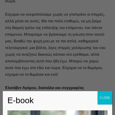
σώμα.
Εύχομαι να ονειροπολούμε χωρίς να γλιστράνε οι στιγμές,
αλλά μέσα σε αυτές. Μα πιο πολύ επιθυμώ, να μη ζούμε
στη διαρκή τρέλα της επίτευξης του επόμενου, του πάντα
επόμενου. Μπορούμε να βρίσκουμε τη γείωση στον εαυτό
μας. Βοηθώ την ψυχή μου με τα πιο απλά, καθημερινά
τελετουργικά: μια βόλτα, λίγες στιγμές χαλάρωσης του νου
χωρίς να αναζητώ διακαώς κάποιο νέο ερέθισμα, αλλά
απολαμβάνοντας αυτό που ήδη έχω. Μπορώ να χαρώ
αυτά που έχω στο εδώ και τώρα. Εύχομαι να το θυμάμαι,
εύχομαι να το θυμάσαι και εσύ!
Ελισάβετ Αγόρου, δασκάλα και συγγραφέας
E-book
CLOSE