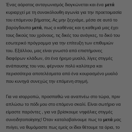
Ένας αόρατος ανταγωνισμός διογκώνεται και ένα
μετά
κυριαρχεί με τη συνακόλουθη αγωνία για την προετοιμασία
του επόμενου βήματος. Ας μην ξεχνάμε, μέσα σε αυτό το
βαρύγδουπο
μετά
, πως ο καθένας και η καθεμιά μας έχει
τους δικούς του χρόνους, τις δικές του ανάγκες, το δικό του
εσωτερικό πρόγραμμα για την επίτευξη των επιθυμιών
του. Εξάλλου, μας είναι γνωστό από επιστήμονες
διαφόρων κλάδων, ότι ένα ήρεμο μυαλό, λίγες στιγμές
ανάπαυσης του νου, φέρνουν πολύ καλύτερα και
περισσότερα αποτελέσματα από ένα κουρασμένο μυαλό
που κυνηγά συνεχώς την επόμενη στιγμή.
Για να ισορροπώ, προσπαθώ να αναπνέω στο τώρα, πριν
απλώσω το πόδι μου στο επόμενο σκαλί. Είναι σωτήριο να
είμαστε παρόντες , για να βρίσκουμε νηφάλιες στιγμές
συνειδητοποίησης! Όταν καταλαβαίνουμε πως το
μετά
μας
πνίγει, να θυμόμαστε πως εμείς οι ίδιοι θέτουμε τα όρια, το