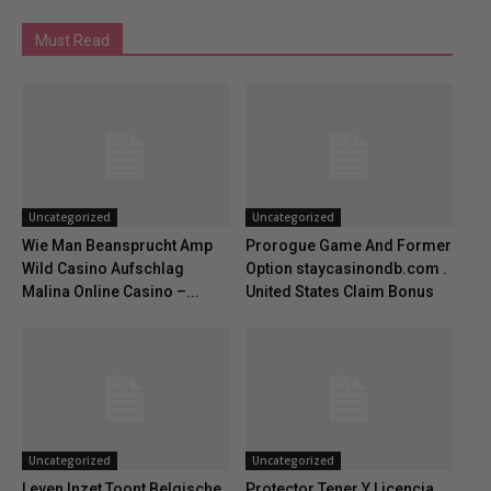
Must Read
Uncategorized
Uncategorized
Wie Man Beansprucht Amp
Prorogue Game And Former
Wild Casino Aufschlag
Option staycasinondb.com .
Malina Online Casino –...
United States Claim Bonus
Uncategorized
Uncategorized
Leven Inzet Toont Belgische
Protector Tener Y Licencia