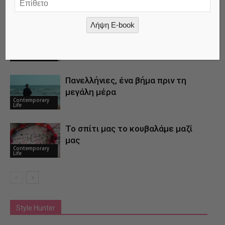
RELATED ARTICLES
MORE FROM AUTHOR
Λήψη E-book
Δολοφόνοι ονείρων, δολοφόνοι
ψυχών
Contemporary
Life
Πανελλήνιες, ένα βήμα πριν τη
μεγάλη μέρα
Contemporary
Life
Το σπίτι μας το κουβαλάμε μαζί
μας
Contemporary
Life
Style Hunter