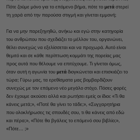
Πότε ζούμε μόνο για το επόμενο βήμα, πότε το
μετά
στερεί
τη χαρά από την παρούσα στιγμή και γίνεται εμμονή;
Για να μην παρεξηγηθώ, ανήκω και εγώ στην κατηγορία
του ανθρώπου που σχεδιάζει το μέλλον του, οργανώνει,
θέλει συνεχώς να εξελίσσεται και να προχωρά. Αυτό είναι
θεμιτό και σε κάθε περίπτωση κομμάτι της πορείας μας
προς αυτά που θέλουμε να επιτύχουμε. Τι γίνεται όμως,
όταν αυτή η αγωνία του
μετά
διογκώνεται και επισκιάζει το
τώρα; Γύρω μας, τα ερεθίσματα μας βομβαρδίζουν
συνεχώς με τον επόμενο νέο μεγάλο στόχο. Πόσες φορές
δεν έχουμε ακούσει αλλά και ρωτήσει εμείς οι ίδιοι: «Τι θα
κάνεις μετά;», «Ποτέ θα γίνει το τάδε;», «Συγχαρητήρια
που ολοκλήρωσες τις σπουδές σου, τι θα κάνεις από εδώ
και πέρα;», «Πότε θα βγάλεις το επόμενό σου βιβλίο;»,
«Πότε… ;»