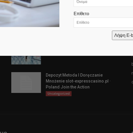
POPULAR POSTS
Επίθετο
Τριήμερη εξόρμηση στην Πάρο
Travels
Λήψη E-
Βιβλιοκριτική, “Μη με λησμόνει”
Mind
Depozyt Metoda I Doręczanie
Mnożenie slot-expresscasino.pl ·
Poland Join the Action
Uncategorized