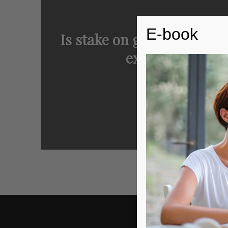
BLOKKFONT.COM
E-book
Is stake on gamstop under
exclusion and l
Kiriakos Sarris