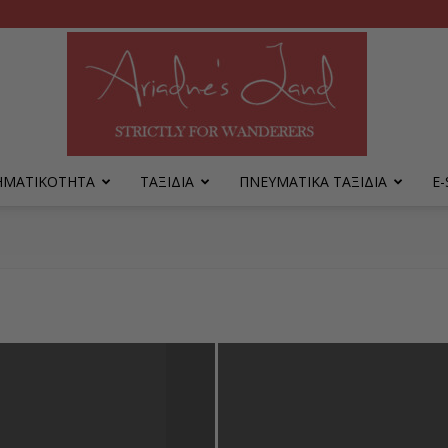
ΡΗΜΑΤΙΚΟΤΗΤΑ
ΤΑΞΙΔΙΑ
ΠΝΕΥΜΑΤΙΚΑ ΤΑΞΙΔΙΑ
Ε
Ariadne's
Land