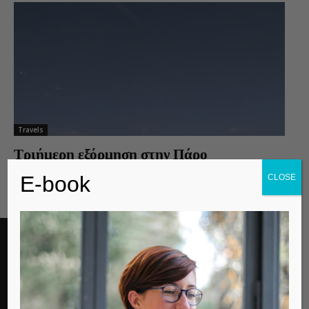
Travels
Τριήμερη εξόρμηση στην Πάρο
Ariadni
0
E-book
CLOSE
EDITOR PICKS
Για την παγκόσμια μέρα αυτισμού
Contemporary Life