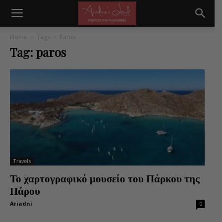
Home
Tags
Paros
Tag: paros
Travels
Το χαρτογραφικό μουσείο του Πάρκου της
Πάρου
Ariadni
0