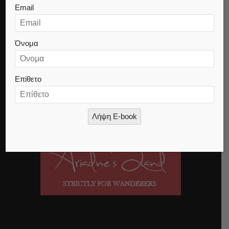
Business
7
Email
Travels
7
mem-saab.com
3
Όνομα
blokkfont.com
2
nesrf.org.uk
1
casinon-utan-licens.org
1
Επίθετο
Λήψη E-book