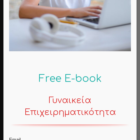
Η Θεραπεία- Sebastian Fitzek
(βιβλιοκριτική)
Mind
Ω, γλυκύ μου έαρ
Mind
Πώς οι φόβοι μετατρέπονται σε φοβίες;
Contemporary Life
Free E-book
Γυναικεία
POPULAR CATEGORY
Επιχειρηματικότητα
Contemporary Life
35
Mind
17
Business
7
Email