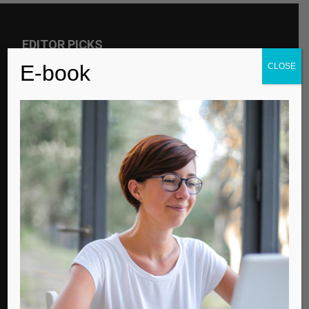
EDITOR PICKS
E-book
CLOSE
Για την παγκόσμια μέρα αυτισμού
Contemporary Life
Μισός αιώνας ζωής
Contemporary Life
Ποιον τύπο Λυκείου να επιλέξω;
Contemporary Life
POPULAR POSTS