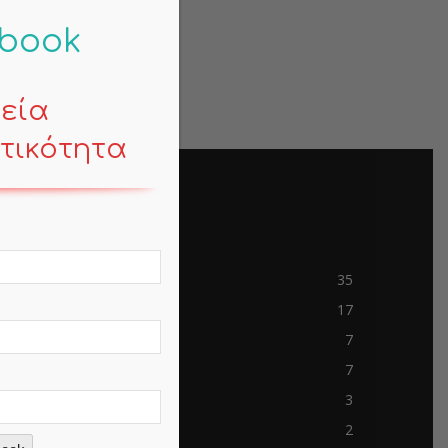
-book
κεία
τικότητα
POPULAR CATEGORY
Contemporary Life
35
Mind
17
Business
7
Travels
7
mem-saab.com
3
blokkfont.com
2