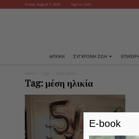
Friday, August 7, 2026
Sign in / Join
ΑΡΧΙΚΗ
ΣΥΓΧΡΟΝΗ ΖΩΗ
ΕΠΙΧΕΙ
Home
Tags
μέση ηλικία
Tag: μέση ηλικία
E-book