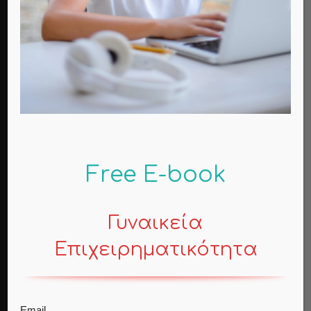
Τ’ άνυδρα…
Contemporary Life
Μισός αιώνας ζωής
Contemporary Life
Prawdziwe Wypłaty Co Musisz Wiedzieć
Casino Memo — Poland Join Now
Free E-book
Uncategorized
Γυναικεία
POPULAR CATEGORY
Επιχειρηματικότητα
Contemporary Life
35
Mind
17
Business
7
Email