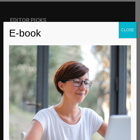
EDITOR PICKS
E-book
CLOSE
Για την παγκόσμια μέρα αυτισμού
Contemporary Life
Μισός αιώνας ζωής
Contemporary Life
Ποιον τύπο Λυκείου να επιλέξω;
Contemporary Life
POPULAR POSTS