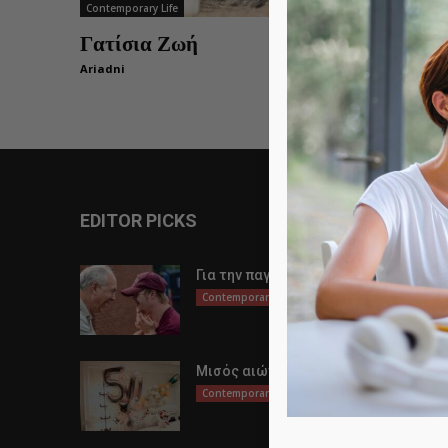
Contemporary Life
Γατίσια Ζωή
Ariadni
0
EDITOR PICKS
Για την παγκόσμια μέρα αυτισμού
Contemporary Life
Μισός αιώνας ζωής
Contemporary Life