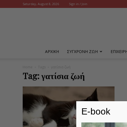
Saturday, August 8, 2026
Sign in / Join
ΑΡΧΙΚΗ
ΣΥΓΧΡΟΝΗ ΖΩΗ
ΕΠΙΧΕΙ
Home
Tags
γατίσια ζωή
Tag: γατίσια ζωή
E-book