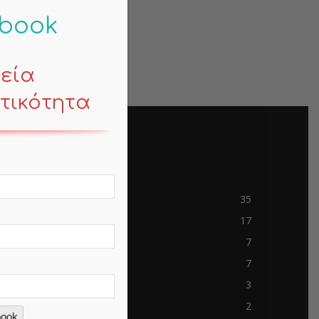
-book
κεία
τικότητα
POPULAR CATEGORY
Contemporary Life
35
Mind
17
Business
7
Travels
7
mem-saab.com
3
blokkfont.com
2
book