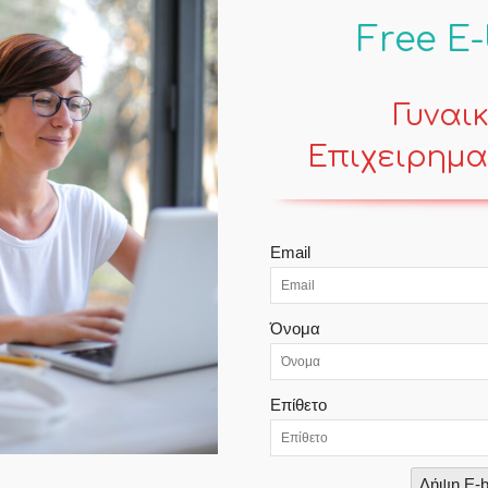
Free E
Γυναι
Επιχειρημα
POPULAR POSTS
Email
Optimistic…. (Ποίηση)
Mind
Όνομα
Επίθετο
What’s next – Η τυραννία του Μετά
Contemporary Life
Λήψη E-