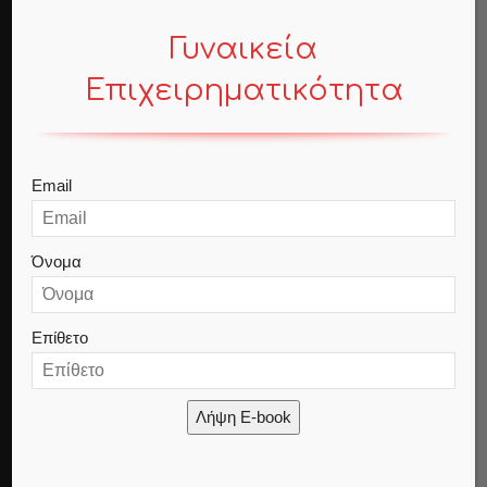
Contemporary Life
Γυναικεία
Επιχειρηματικότητα
Μισός αιώνας ζωής
Contemporary Life
Email
Ποιον τύπο Λυκείου να επιλέξω;
Contemporary Life
Όνομα
POPULAR POSTS
Επίθετο
Τριήμερη εξόρμηση στην Πάρο
Travels
Λήψη E-book
Βιβλιοκριτική, “Μη με λησμόνει”