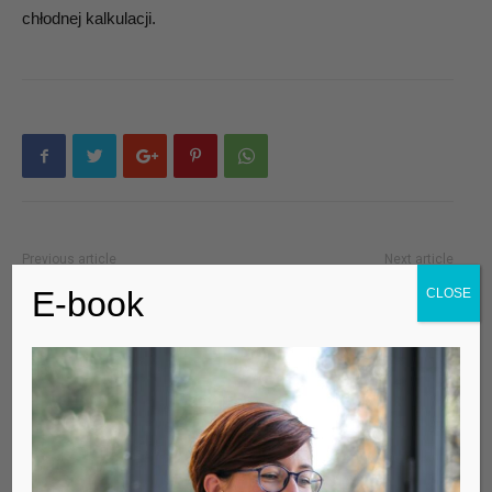
chłodnej kalkulacji.
Previous article
Next article
Kompletny przewodnik po
Recenzja platformy Rainbet:
E-book
CLOSE
zakładach bukmacherskich
Nowoczesne kasyno online
STS
dla wymagających graczy
RELATED ARTICLES
MORE FROM AUTHOR
Wie Man Beansprucht Amp Wild