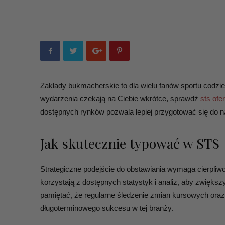
Zakłady bukmacherskie to dla wielu fanów sportu codzien
wydarzenia czekają na Ciebie wkrótce, sprawdź
sts ofer
dostępnych rynków pozwala lepiej przygotować się do
Jak skutecznie typować w STS
Strategiczne podejście do obstawiania wymaga cierpliwoś
korzystają z dostępnych statystyk i analiz, aby zwiększ
pamiętać, że regularne śledzenie zmian kursowych ora
długoterminowego sukcesu w tej branży.