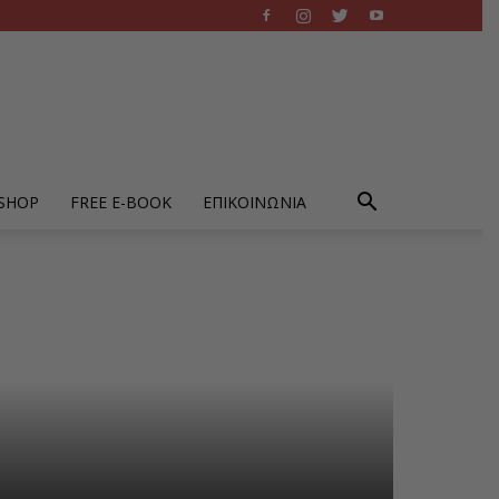
-SHOP
FREE E-BOOK
ΕΠΙΚΟΙΝΩΝΙΑ