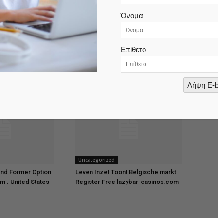
Next article
Όνομα
Jak skutecznie typować w serwisie sts
Επίθετο
Λήψη E-
Uncategorized
nd Former Option
Leven Inzet Toont Belgische markt
m . United States
Register Free lazybar-casinos.com