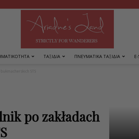
ΡΗΜΑΤΙΚΟΤΗΤΑ
ΤΑΞΙΔΙΑ
ΠΝΕΥΜΑΤΙΚΑ ΤΑΞΙΔΙΑ
Ε
Ariadne's
 bukmacherskich STS
Land
nik po zakładach
TS