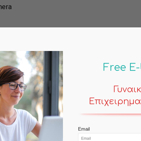
hera
na pierwszym miejscu, niezależnie od tego, jak atrakcyjne
raz własną wiedzę o sporcie, możesz czerpać z zakładów
Free E
, aby zawsze grać zgodnie z własnymi możliwościami
Γυναι
Επιχειρημα
Email