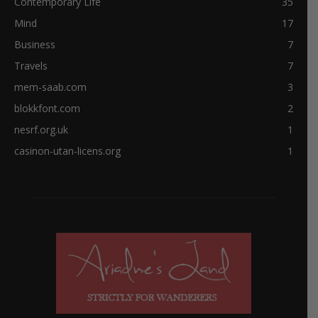
Contemporary Life
35
Mind
17
Business
7
Travels
7
mem-saab.com
3
blokkfont.com
2
nesrf.org.uk
1
casinon-utan-licens.org
1