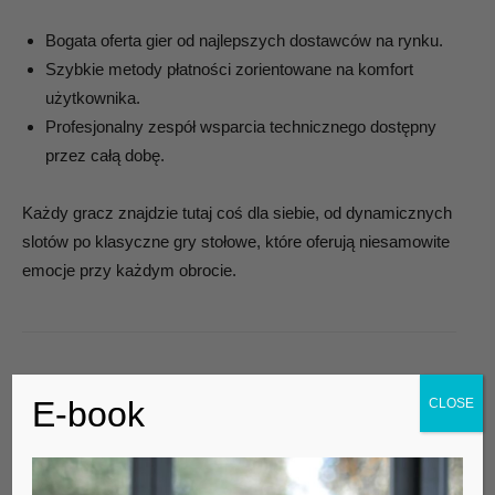
Bogata oferta gier od najlepszych dostawców na rynku.
Szybkie metody płatności zorientowane na komfort
użytkownika.
Profesjonalny zespół wsparcia technicznego dostępny
przez całą dobę.
Każdy gracz znajdzie tutaj coś dla siebie, od dynamicznych
slotów po klasyczne gry stołowe, które oferują niesamowite
emocje przy każdym obrocie.
E-book
CLOSE