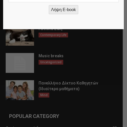
Λήψη E-book
POPULAR POSTS
Γατίσια Ζωή
Contemporary Life
Music breaks
Uncategorized
Πανελλήνιο Δίκτυο Καθηγητών
(Ιδιαίτερα μαθήματα)
Mind
POPULAR CATEGORY