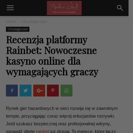
Home
Uncategorized
Uncategorized
Recenzja platformy
Rainbet: Nowoczesne
kasyno online dla
wymagających graczy
Rynek gier hazardowych w sieci rozwija się w zawrotnym
tempie, przyciągając coraz więcej entuzjastów rozrywki.
Jeśli szukasz bezpiecznej oraz profesjonalnej witryny,
sprawdź ofertę
rainbet
już dzisiaj. To miejsce, które łączy