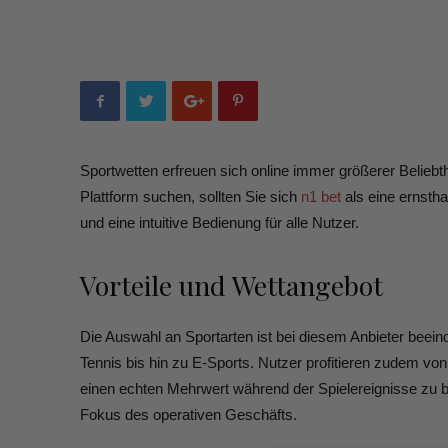
Sportwetten erfreuen sich online immer größerer Beliebt
Plattform suchen, sollten Sie sich
n1 bet
als eine ernsth
und eine intuitive Bedienung für alle Nutzer.
Vorteile und Wettangebot
Die Auswahl an Sportarten ist bei diesem Anbieter beein
Tennis bis hin zu E-Sports. Nutzer profitieren zudem von
einen echten Mehrwert während der Spielereignisse zu b
Fokus des operativen Geschäfts.