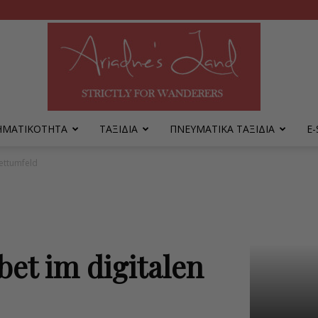
ΡΗΜΑΤΙΚΟΤΗΤΑ
ΤΑΞΙΔΙΑ
ΠΝΕΥΜΑΤΙΚΑ ΤΑΞΙΔΙΑ
Ε
Ariadne's
Wettumfeld
Land
et im digitalen