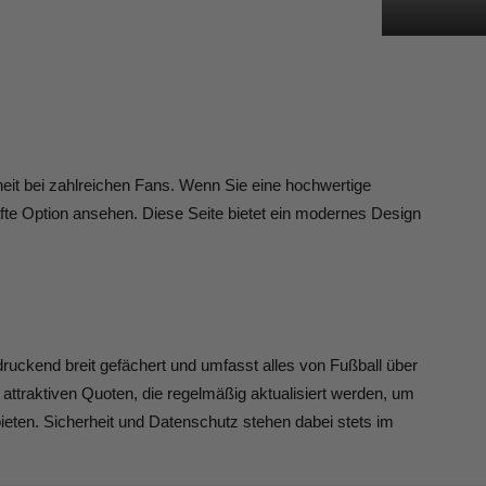
heit bei zahlreichen Fans. Wenn Sie eine hochwertige
afte Option ansehen. Diese Seite bietet ein modernes Design
druckend breit gefächert und umfasst alles von Fußball über
 attraktiven Quoten, die regelmäßig aktualisiert werden, um
ieten. Sicherheit und Datenschutz stehen dabei stets im