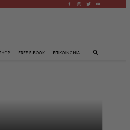
-SHOP
FREE E-BOOK
ΕΠΙΚΟΙΝΩΝΙΑ