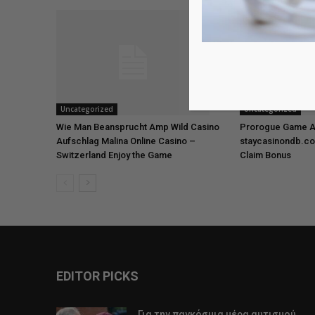
Uncategorized
Uncategorized
Wie Man Beansprucht Amp Wild Casino
Prorogue Game A
Aufschlag Malina Online Casino –
staycasinondb.co
Switzerland Enjoy the Game
Claim Bonus
EDITOR PICKS
Για την παγκόσμια μέρα αυτισμού