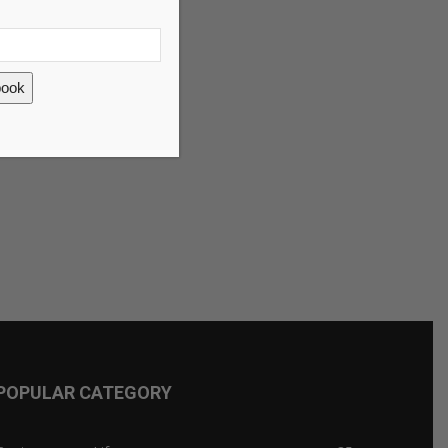
book
POPULAR CATEGORY