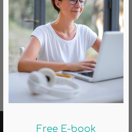
Wie Man Beansprucht Amp Wild
Casino Aufschlag Malina Online
Casino – Switzerland Enjoy the
Uncategorized
Game
Prorogue Game And Former Option
staycasinondb.com . United States
Claim Bonus
Uncategorized
Leven Inzet Toont Belgische markt
Register Free lazybar-casinos.com
Uncategorized
Free E-book
EDITOR PICKS