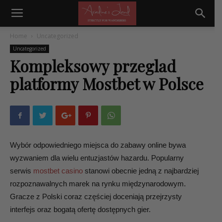
Home
Uncategorized
Uncategorized
Kompleksowy przeglad
platformy Mostbet w Polsce
Wybór odpowiedniego miejsca do zabawy online bywa
wyzwaniem dla wielu entuzjastów hazardu. Popularny
serwis
mostbet casino
stanowi obecnie jedną z najbardziej
rozpoznawalnych marek na rynku międzynarodowym.
Gracze z Polski coraz częściej doceniają przejrzysty
interfejs oraz bogatą ofertę dostępnych gier.