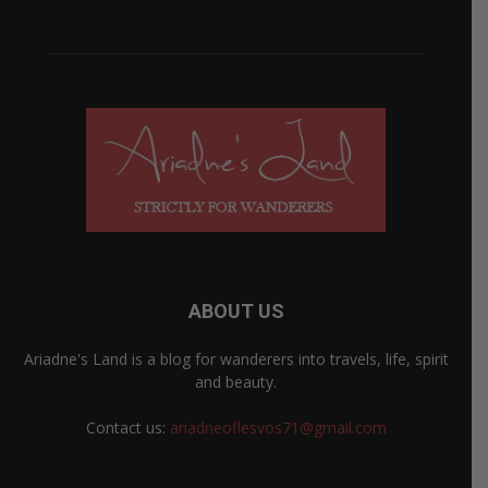
ABOUT US
Ariadne's Land is a blog for wanderers into travels, life, spirit
and beauty.
Contact us:
ariadneoflesvos71@gmail.com