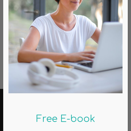
Game
Prorogue Game And Former Option
staycasinondb.com . United States
Claim Bonus
Uncategorized
Leven Inzet Toont Belgische markt
Register Free lazybar-casinos.com
Uncategorized
EDITOR PICKS
Free E-book
Για την παγκόσμια μέρα αυτισμού
Contemporary Life