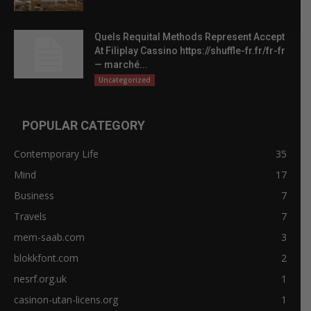
Quels Requital Methods Represent Accept
At Filiplay Cassino https://shuffle-fr.fr/fr-fr
— marché...
Uncategorized
POPULAR CATEGORY
Contemporary Life
35
Mind
17
Business
7
Travels
7
mem-saab.com
3
blokkfont.com
2
nesrf.org.uk
1
casinon-utan-licens.org
1