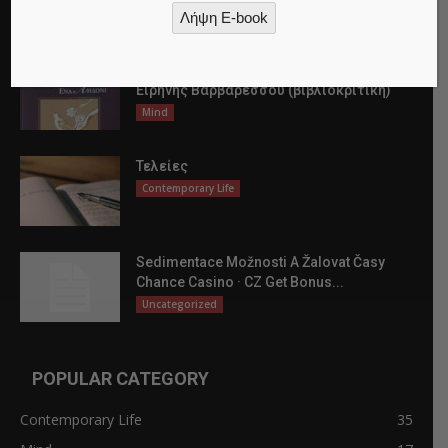
Λήψη E-book
POPULAR POSTS
«Ακούστηκε Ένα Αηδόνι», Διηγήματα της
Ειρήνης Βαρβαρέσσου (βιβλιοκριτική)
Mind
Τελείες
Contemporary Life
Sedimentace Možnosti A Žalovat Časy
Chance Casino · CZ Get Bonus...
Uncategorized
POPULAR CATEGORY
Contemporary Life
35