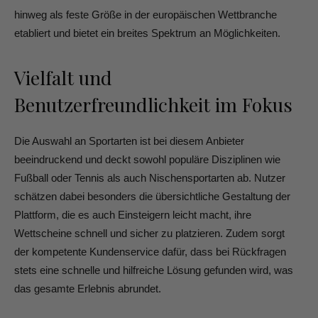
hinweg als feste Größe in der europäischen Wettbranche
etabliert und bietet ein breites Spektrum an Möglichkeiten.
Vielfalt und
Benutzerfreundlichkeit im Fokus
Die Auswahl an Sportarten ist bei diesem Anbieter
beeindruckend und deckt sowohl populäre Disziplinen wie
Fußball oder Tennis als auch Nischensportarten ab. Nutzer
schätzen dabei besonders die übersichtliche Gestaltung der
Plattform, die es auch Einsteigern leicht macht, ihre
Wettscheine schnell und sicher zu platzieren. Zudem sorgt
der kompetente Kundenservice dafür, dass bei Rückfragen
stets eine schnelle und hilfreiche Lösung gefunden wird, was
das gesamte Erlebnis abrundet.