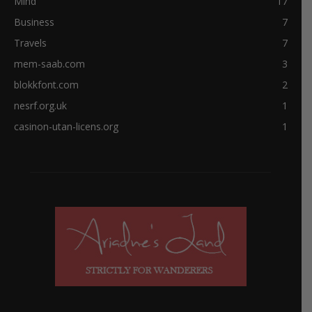
Mind
17
Business
7
Travels
7
mem-saab.com
3
blokkfont.com
2
nesrf.org.uk
1
casinon-utan-licens.org
1