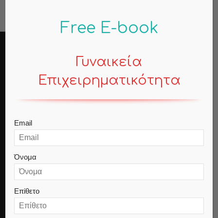
Free E-book
Γυναικεία
EDITOR PICKS
Επιχειρηματικότητα
Για την παγκόσμια μέρα αυτισμού
Contemporary Life
Email
Μισός αιώνας ζωής
Contemporary Life
Όνομα
Ποιον τύπο Λυκείου να επιλέξω;
Contemporary Life
Επίθετο