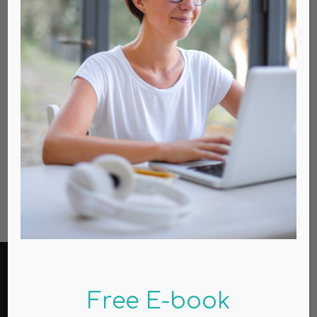
Casino Aufschlag Malina Online
Casino – Switzerland Enjoy the
Uncategorized
Game
Prorogue Game And Former Option
staycasinondb.com . United States
Claim Bonus
Uncategorized
Leven Inzet Toont Belgische markt
Register Free lazybar-casinos.com
Uncategorized
EDITOR PICKS
Free E-book
Για την παγκόσμια μέρα αυτισμού