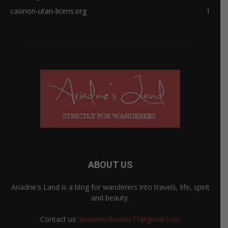
casinon-utan-licens.org
1
ABOUT US
Ariadne's Land is a blog for wanderers into travels, life, spirit
and beauty.
Contact us:
ariadneoflesvos71@gmail.com