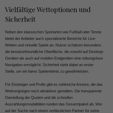
Vielfältige Wettoptionen und
Sicherheit
Neben den klassischen Sportarten wie Fußball oder Tennis
bietet der Anbieter auch spezialisierte Bereiche für Live-
Wetten und virtuelle Spiele an. Nutzer schätzen besonders
die benutzerfreundliche Oberfläche, die sowohl auf Desktop-
Geräten als auch auf mobilen Endgeräten eine reibungslose
Navigation ermöglicht. Sicherheit steht dabei an erster
Stelle, um ein faires Spielerlebnis zu gewährleisten.
Für Einsteiger und Profis gibt es zahlreiche Anreize, die das
Wettvergnügen noch attraktiver gestalten. Die transparente
Darstellung der Quoten und die schnellen
Auszahlungsmodalitäten runden das Gesamtpaket ab. Wer
auf der Suche nach einem verlässlichen Partner für seine