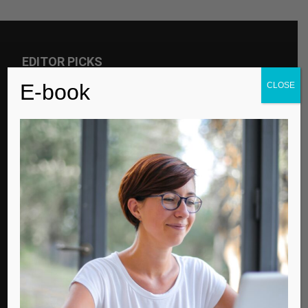
EDITOR PICKS
E-book
CLOSE
Για την παγκόσμια μέρα αυτισμού
Contemporary Life
Μισός αιώνας ζωής
Contemporary Life
Ποιον τύπο Λυκείου να επιλέξω;
Contemporary Life
POPULAR POSTS