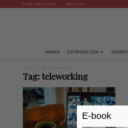
Friday, August 7, 2026
Sign in / Join
ΑΡΧΙΚΗ
ΣΥΓΧΡΟΝΗ ΖΩΗ
ΕΠΙΧΕΙ
Home
Tags
Teleworking
Tag: teleworking
E-book