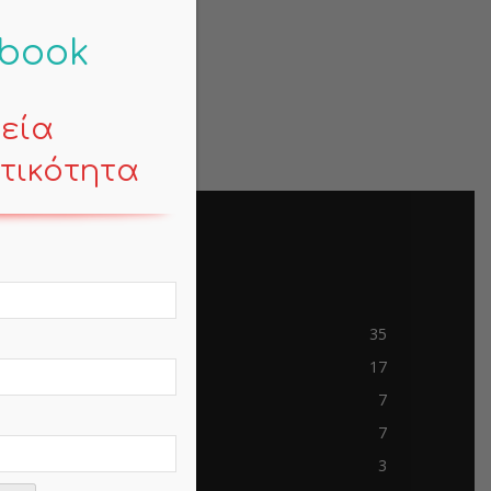
-book
κεία
τικότητα
POPULAR CATEGORY
Contemporary Life
35
Mind
17
Business
7
Travels
7
mem-saab.com
3