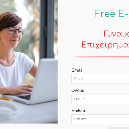
Free E
Γυναι
Επιχειρημα
POPULAR POSTS
Email
Optimistic…. (Ποίηση)
Όνομα
Mind
Επίθετο
What’s next – Η τυραννία του Μετά
Contemporary Life