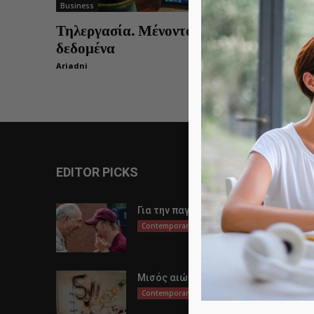
Business
Τηλεργασία. Μένοντας σπίτι με τα νέα
δεδομένα
Ariadni
0
EDITOR PICKS
Για την παγκόσμια μέρα αυτισμού
Contemporary Life
Μισός αιώνας ζωής
Contemporary Life