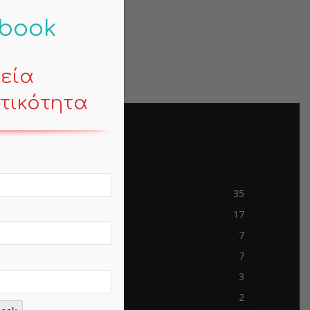
-book
κεία
τικότητα
POPULAR CATEGORY
Contemporary Life
35
Mind
17
Business
7
Travels
7
mem-saab.com
3
blokkfont.com
2