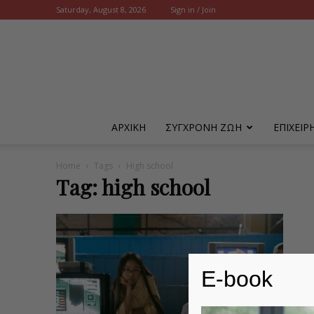
Saturday, August 8, 2026
Sign in / Join
ΑΡΧΙΚΗ
ΣΥΓΧΡΟΝΗ ΖΩΗ
ΕΠΙΧΕΙ
Home
Tags
High school
Tag: high school
E-book