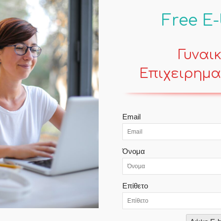
Free E
Γυναι
Επιχειρημα
POPULAR POSTS
Email
Τοξικοί άνθρωποι
Contemporary Life
Όνομα
Δήλος – μια Ουτοπία που υπήρξε
Επίθετο
Travels