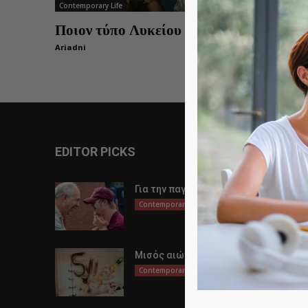
Contemporary Life
Ποιον τύπο Λυκείου να επιλέξω;
Ariadni
0
EDITOR PICKS
Για την παγκόσμια μέρα αυτισμού
Contemporary Life
Μισός αιώνας ζωής
Contemporary Life