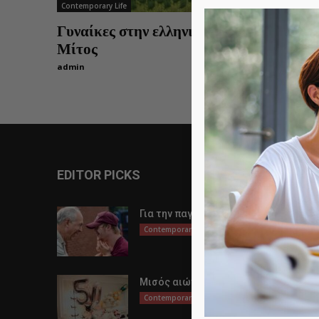
Contemporary Life
Γυναίκες στην ελληνική αγορά – Ο
Μίτος
admin
0
EDITOR PICKS
Για την παγκόσμια μέρα αυτισμού
Contemporary Life
Μισός αιώνας ζωής
Contemporary Life