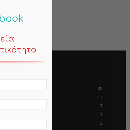
-book
κεία
τικότητα
POPULAR CATEGORY
Contemporary Life
35
Mind
17
Business
7
Travels
7
mem-saab.com
3