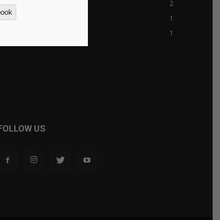
blokkfont.com
2
book
nesrf.org.uk
1
casinon-utan-licens.org
1
FOLLOW US