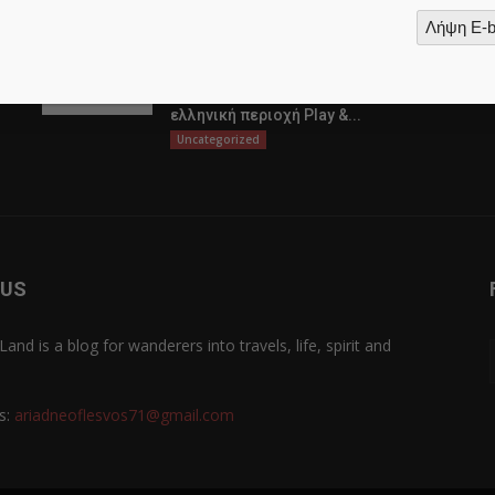
Λήψη E-
Εξερευνήστε Γνωστά Εικονικά
Πονταρίσματα Πόκερ
https://stakecasino-gr.gr/el-gr ·
ελληνική περιοχή Play &...
Uncategorized
 US
Land is a blog for wanderers into travels, life, spirit and
s:
ariadneoflesvos71@gmail.com