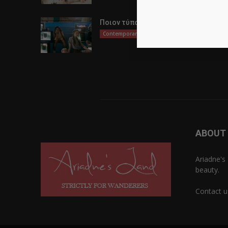
Ποιον τύπο Λυκείου να επιλέξω;
Contemporary Life
ABOUT
Ariadne's 
beauty.
Contact u