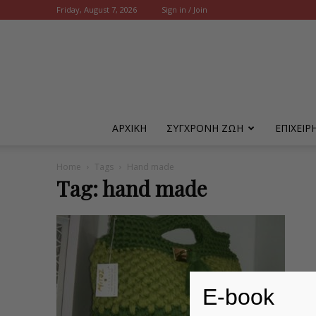
Friday, August 7, 2026
Sign in / Join
ΑΡΧΙΚΗ
ΣΥΓΧΡΟΝΗ ΖΩΗ
ΕΠΙΧΕΙ
Home
Tags
Hand made
Tag: hand made
E-book