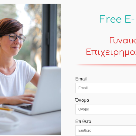
Free E
Γυναι
Επιχειρημα
POPULAR POSTS
Email
Μπέσι Αργυράκη: «Όραμά μου είναι
να θυμηθούμε την παλιά γειτονιά»
Όνομα
Contemporary Life
Ο μαλακομαγνήτης του
Επίθετο
Φατσοβιβλίου
Contemporary Life