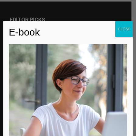
EDITOR PICKS
E-book
CLOSE
Για την παγκόσμια μέρα αυτισμού
Contemporary Life
Μισός αιώνας ζωής
Contemporary Life
Ποιον τύπο Λυκείου να επιλέξω;
Contemporary Life
POPULAR POSTS