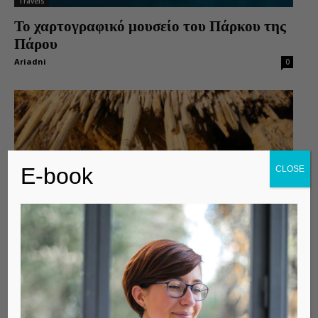
Travels
Το χαρτογραφικό μουσείο του Πάρκου της
Πάρου
Ariadni
0
E-book
CLOSE
Travels
Το σπήλαιο της Αντιπάρου
Ariadni
0