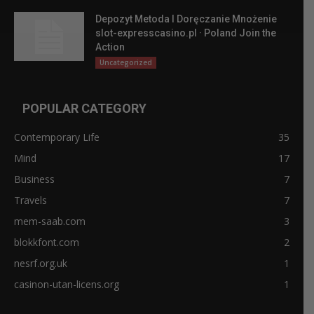
Depozyt Metoda I Doręczanie Mnożenie
slot-expresscasino.pl · Poland Join the
Action
Uncategorized
POPULAR CATEGORY
Contemporary Life
35
Mind
17
Business
7
Travels
7
mem-saab.com
3
blokkfont.com
2
nesrf.org.uk
1
casinon-utan-licens.org
1