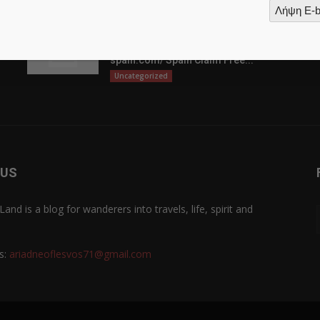
Λήψη E-
Shelve Game Y Lively Principal
Option https://glorioncasino-
spain.com/ Spain Claim Free...
Uncategorized
 US
Land is a blog for wanderers into travels, life, spirit and
s:
ariadneoflesvos71@gmail.com