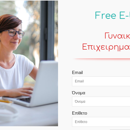
Free E
Γυναι
Επιχειρημα
POPULAR POSTS
Email
Linkedin Learning
Όνομα
Mind
Επίθετο
Γράμμα σε μένα
Contemporary Life