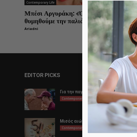
Contemporary Life
Μπέσι Αργυράκη: «Όραμά μου είναι να
θυμηθούμε την παλιά γειτονιά»
Ariadni
0
EDITOR PICKS
Για την παγκόσμια μέρα αυτισμού
Contemporary Life
Μισός αιώνας ζωής
Contemporary Life