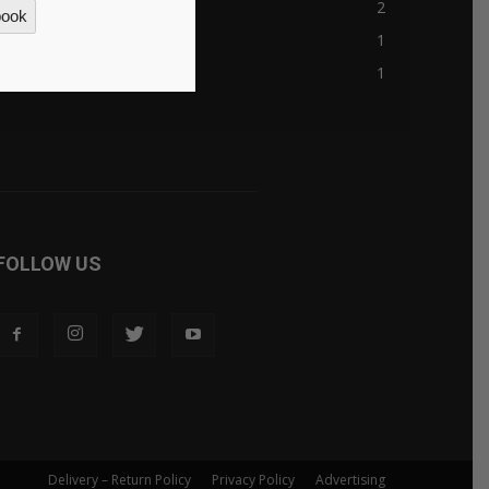
blokkfont.com
2
book
nesrf.org.uk
1
casinon-utan-licens.org
1
FOLLOW US
Delivery – Return Policy
Privacy Policy
Advertising