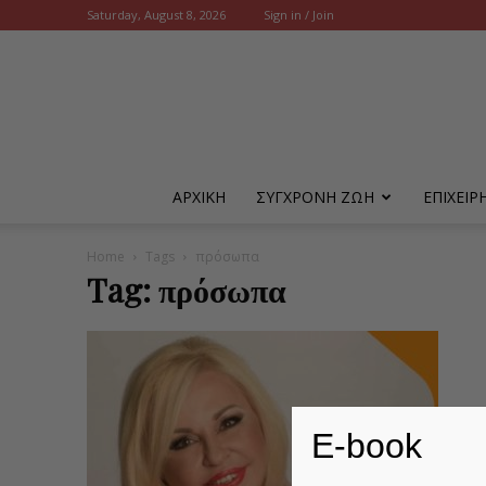
Saturday, August 8, 2026
Sign in / Join
ΑΡΧΙΚΗ
ΣΥΓΧΡΟΝΗ ΖΩΗ
ΕΠΙΧΕΙ
Home
Tags
πρόσωπα
Tag: πρόσωπα
E-book