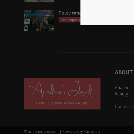
Ποιον τύπο Λυκείου να επιλέξω;
Contemporary Life
ABOUT
Ariadne's 
beauty.
Contact u
© ariadnesland.com | Powered by ParosLab