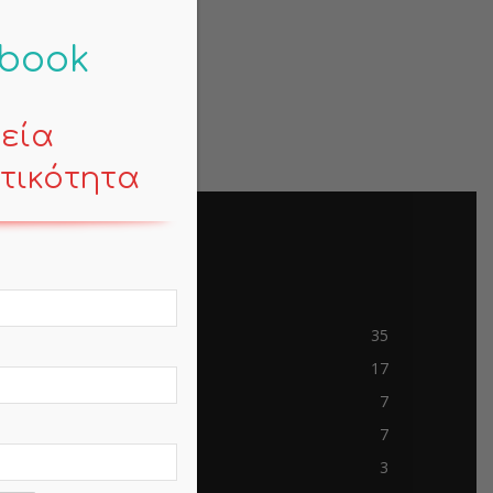
-book
κεία
τικότητα
POPULAR CATEGORY
Contemporary Life
35
Mind
17
Business
7
Travels
7
mem-saab.com
3