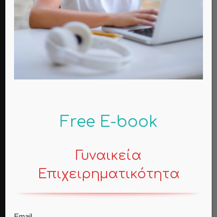
Το σπήλαιο της Αντιπάρου
Travels
Δολοφόνοι ονείρων, δολοφόνοι ψυχών
Contemporary Life
Υπάρχει στ’ αλήθεια ασθενές φύλο;
Contemporary Life
Free E-book
Γυναικεία
POPULAR CATEGORY
Επιχειρηματικότητα
Contemporary Life
35
Mind
17
Business
7
Email