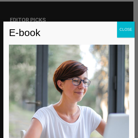
EDITOR PICKS
E-book
CLOSE
Για την παγκόσμια μέρα αυτισμού
Contemporary Life
Μισός αιώνας ζωής
Contemporary Life
Ποιον τύπο Λυκείου να επιλέξω;
Contemporary Life
POPULAR POSTS