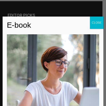
EDITOR PICKS
E-book
CLOSE
Για την παγκόσμια μέρα αυτισμού
Contemporary Life
Μισός αιώνας ζωής
Contemporary Life
Ποιον τύπο Λυκείου να επιλέξω;
Contemporary Life
POPULAR POSTS