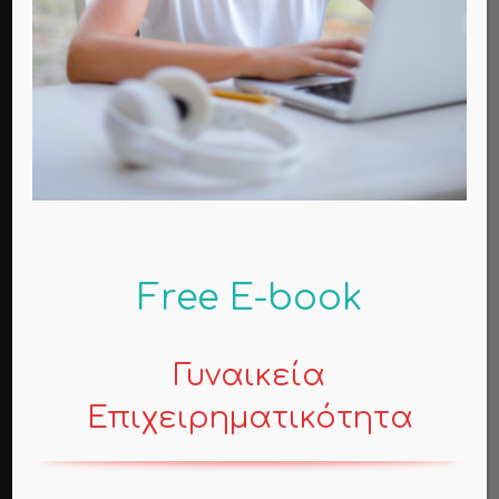
Μπέσι Αργυράκη: «Όραμά μου είναι να
θυμηθούμε την παλιά γειτονιά»
Contemporary Life
Ο μαλακομαγνήτης του Φατσοβιβλίου
Contemporary Life
Εξερευνήστε Γνωστά Εικονικά
Πονταρίσματα Πόκερ
https://stakecasino-gr.gr/el-gr · ελληνική
Free E-book
περιοχή Play &...
Uncategorized
Γυναικεία
POPULAR CATEGORY
Επιχειρηματικότητα
Contemporary Life
35
Mind
17