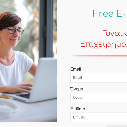
Free E
Γυναι
Επιχειρημα
POPULAR POSTS
Email
Γυναίκες στην ελληνική αγορά – Ο
Όνομα
Μίτος
Contemporary Life
Επίθετο
Εργασία και μητρότητα στην
Ελλάδα του 2021
Contemporary Life