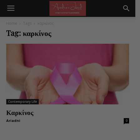
Home
Tags
καρκίνος
Tag: καρκίνος
Contemporary Life
Καρκίνος
Ariadni
0