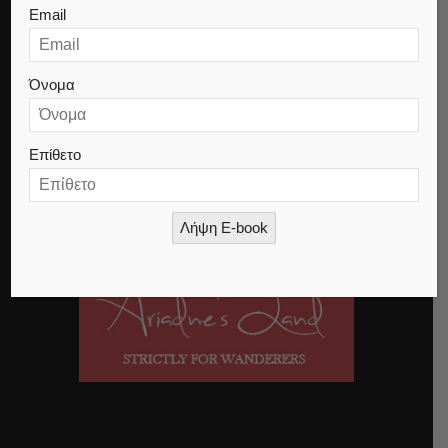
Business
7
Email
Travels
7
mem-saab.com
3
Όνομα
blokkfont.com
2
nesrf.org.uk
1
casinon-utan-licens.org
1
Επίθετο
Λήψη E-book