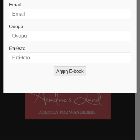
Business
7
Email
Travels
7
mem-saab.com
3
Όνομα
blokkfont.com
2
nesrf.org.uk
1
casinon-utan-licens.org
1
Επίθετο
Λήψη E-book