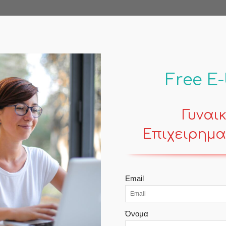
nego bukmachera zawsze powinna być poparta analizą
 specjalnych. Odpowiedzialne podejście do obstawiania to
tać wyłącznie z legalnych serwisów posiadających licencję
o danych osobowych pozostają priorytetem dla każdego
Free E
Γυναι
Επιχειρημα
Email
Next article
Dlaczego gracze wybierają Pelican Casino w 2024
Όνομα
roku