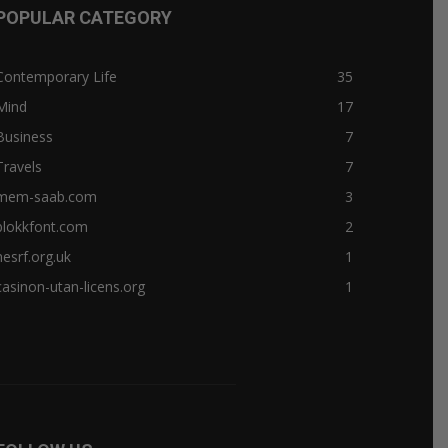
POPULAR CATEGORY
Contemporary Life
35
Mind
17
Business
7
Travels
7
mem-saab.com
3
blokkfont.com
2
nesrf.org.uk
1
casinon-utan-licens.org
1