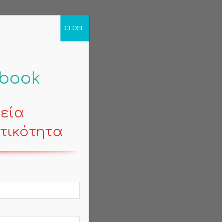
CLOSE
-book
κεία
τικότητα