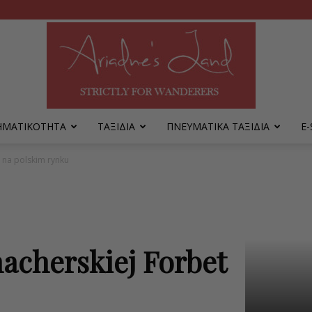
ΡΗΜΑΤΙΚΟΤΗΤΑ
ΤΑΞΙΔΙΑ
ΠΝΕΥΜΑΤΙΚΑ ΤΑΞΙΔΙΑ
Ε
Ariadne's
 na polskim rynku
Land
acherskiej Forbet