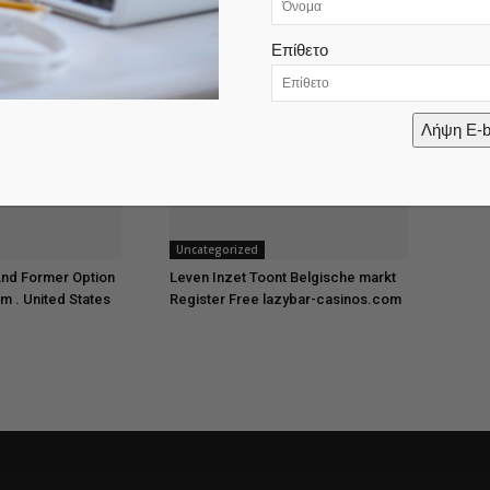
Επίθετο
Λήψη E-
Uncategorized
nd Former Option
Leven Inzet Toont Belgische markt
m . United States
Register Free lazybar-casinos.com