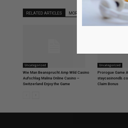
RELATED ARTICLES
MORE FROM AUTHOR
Uncategorized
Uncategorized
Wie Man Beansprucht Amp Wild Casino
Prorogue Game A
Aufschlag Malina Online Casino –
staycasinondb.co
Switzerland Enjoy the Game
Claim Bonus