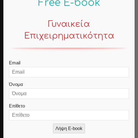
Free E-book
EDITOR PICKS
Για την παγκόσμια μέρα αυτισμού
Γυναικεία
Contemporary Life
Επιχειρηματικότητα
Μισός αιώνας ζωής
Contemporary Life
Email
Ποιον τύπο Λυκείου να επιλέξω;
Όνομα
Contemporary Life
Επίθετο
POPULAR POSTS
Λήψη E-book
Η Θεραπεία- Sebastian Fitzek
(βιβλιοκριτική)