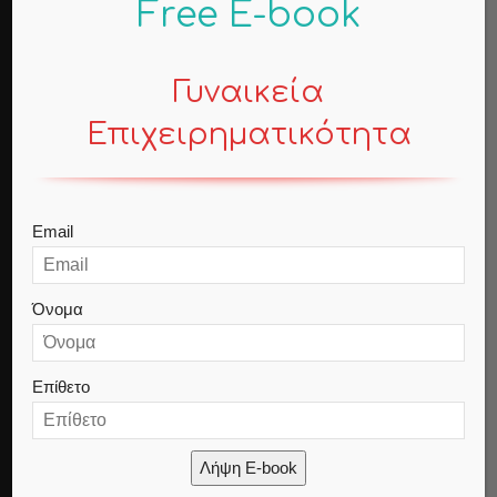
Free E-book
EDITOR PICKS
Γυναικεία
Για την παγκόσμια μέρα αυτισμού
Contemporary Life
Επιχειρηματικότητα
Μισός αιώνας ζωής
Contemporary Life
Email
Ποιον τύπο Λυκείου να επιλέξω;
Όνομα
Contemporary Life
Επίθετο
POPULAR POSTS
Λήψη E-book
Τριλογία «Οι δρόμοι της καταιγίδας» της