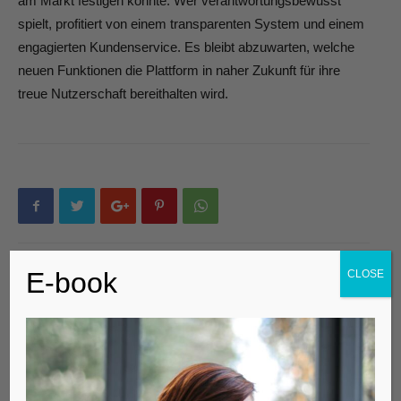
am Markt festigen konnte. Wer verantwortungsbewusst
spielt, profitiert von einem transparenten System und einem
engagierten Kundenservice. Es bleibt abzuwarten, welche
neuen Funktionen die Plattform in naher Zukunft für ihre
treue Nutzerschaft bereithalten wird.
E-book
CLOSE
Previous article
Next article
A Deep Dive into the World of
Alles was man über das
Casinokings
Maxbet Konzept wissen
muss