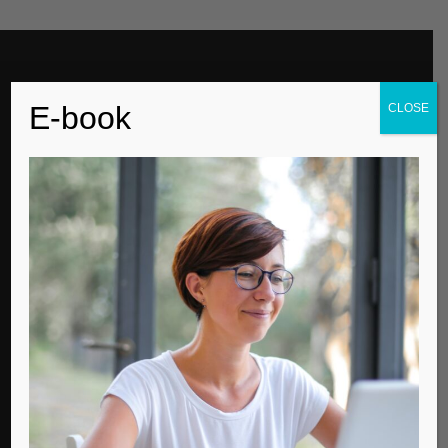
EDITOR PICKS
E-book
CLOSE
Για την παγκόσμια μέρα αυτισμού
Contemporary Life
Μισός αιώνας ζωής
Contemporary Life
Ποιον τύπο Λυκείου να επιλέξω;
Contemporary Life
POPULAR POSTS