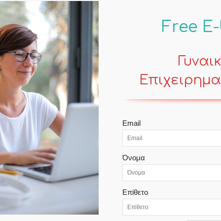
Free E
Γυναι
Επιχειρημα
POPULAR POSTS
Email
Γυναίκες στην ελληνική αγορά –
Όνομα
Ιουλία Αρμάγου (Juliette Armand)
Travels
Επίθετο
Το χαρτογραφικό μουσείο του
Πάρκου της Πάρου
Travels