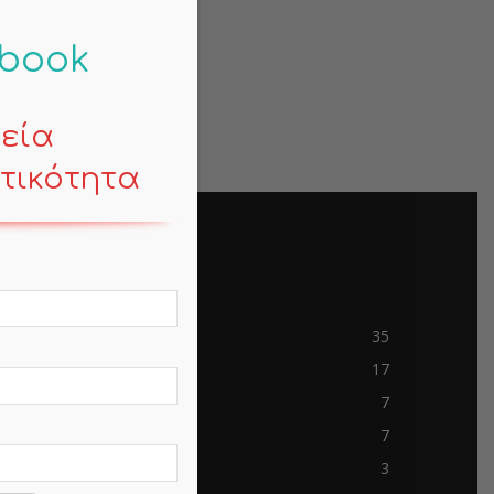
-book
κεία
τικότητα
POPULAR CATEGORY
Contemporary Life
35
Mind
17
Business
7
Travels
7
mem-saab.com
3