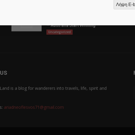
Λήψη E-
Ongoing Reinforcement And
Dignitary https://casino-austar.com/
— Australia Start Winning
Uncategorized
 US
Land is a blog for wanderers into travels, life, spirit and
s:
ariadneoflesvos71@gmail.com