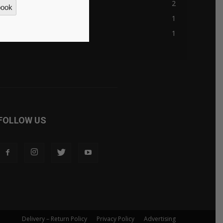
blokkfont.com
2
book
nesrf.org.uk
1
casinon-utan-licens.org
1
FOLLOW US
Delivery – Return Policy
Privacy Policy
Advertising