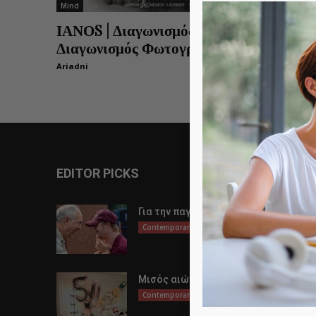
Mind
ΙΑΝΟS | Διαγωνισμός Διηγήματος &
Διαγωνισμός Φωτογραφίας 2021
Ariadni
0
EDITOR PICKS
Για την παγκόσμια μέρα αυτισμού
Contemporary Life
Μισός αιώνας ζωής
Contemporary Life