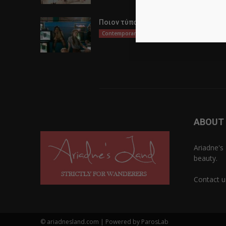
Ποιον τύπο Λυκείου να επιλέξω;
Contemporary Life
ABOUT
Ariadne's 
beauty.
Contact u
© ariadnesland.com | Powered by ParosLab