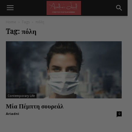
Home
Tags
πόλη
Tag: πόλη
Contemporary Life
Μία Πέμπτη σουρεάλ
Ariadni
0