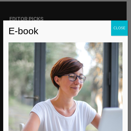
EDITOR PICKS
E-book
CLOSE
Για την παγκόσμια μέρα αυτισμού
Contemporary Life
Μισός αιώνας ζωής
Contemporary Life
Ποιον τύπο Λυκείου να επιλέξω;
Contemporary Life
POPULAR POSTS