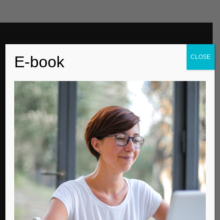
EDITOR PICKS
E-book
CLOSE
Για την παγκόσμια μέρα αυτισμού
Contemporary Life
Μισός αιώνας ζωής
Contemporary Life
Ποιον τύπο Λυκείου να επιλέξω;
Contemporary Life