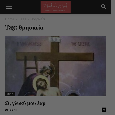
Home
Tags
θρησκεία
Tag: θρησκεία
Mind
Ω, γλυκύ μου έαρ
Ariadni
0