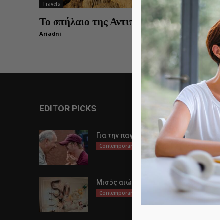
Travels
Το σπήλαιο της Αντιπάρου
Ariadni
0
EDITOR PICKS
Για την παγκόσμια μέρα αυτισμού
Contemporary Life
Μισός αιώνας ζωής
Contemporary Life