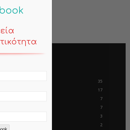
-book
κεία
τικότητα
POPULAR CATEGORY
Contemporary Life
35
Mind
17
Business
7
Travels
7
mem-saab.com
3
blokkfont.com
2
book