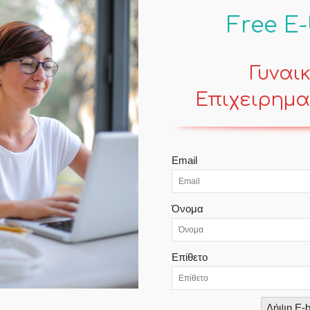
Free E
Γυναι
Επιχειρημα
POPULAR POSTS
Email
Γυναίκες στην ελληνική αγορά – Ο
Μίτος
Όνομα
Contemporary Life
Επίθετο
Εργασία και μητρότητα στην
Ελλάδα του 2021
Contemporary Life
Λήψη E-