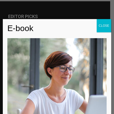
EDITOR PICKS
E-book
CLOSE
Για την παγκόσμια μέρα αυτισμού
Contemporary Life
Μισός αιώνας ζωής
Contemporary Life
Ποιον τύπο Λυκείου να επιλέξω;
Contemporary Life
POPULAR POSTS