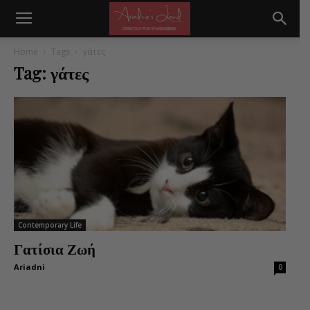
Home
Tags
γάτες
Tag: γάτες
Contemporary Life
Γατίσια Ζωή
Ariadni
0